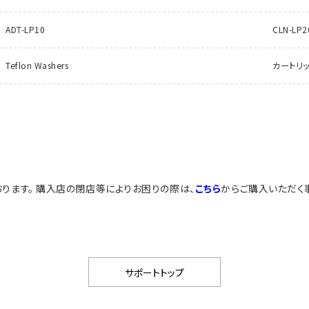
ADT-LP10
CLN-L
Teflon Washers
カートリ
ります。 購入店の閉店等によりお困りの際は、
こちら
からご購入いただく
サポートトップ