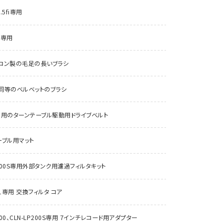
.5fi専用
1専用
ロン製の毛足の長いブラシ
同等のベルベットのブラシ
共用のターンテーブル駆動用ドライブベルト
ーブル用マット
P200S専用外部タンク用濾過フィルタキット
T01専用 交換フィルタ コア
P200、CLN-LP200S専用 7インチレコード用アダプター