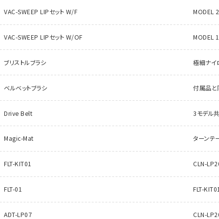
VAC-SWEEP LIPセット W/F
MODEL 2
VAC-SWEEP LIPセット W/OF
MODEL 
ブリストルブラシ
極細ナイ
ベルベットブラシ
付属品と
Drive Belt
3モデル
Magic-Mat
ターンテ
FLT-KIT01
CLN-L
FLT-01
FLT-KI
ADT-LP07
CLN-L