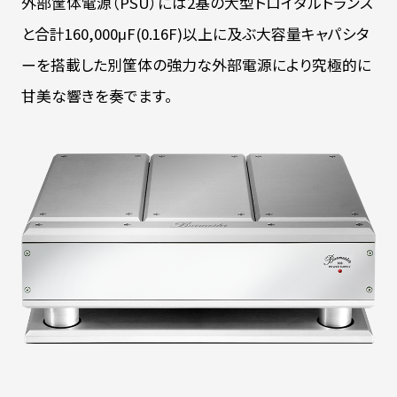
外部筐体電源（PSU）には2基の大型トロイダルトランス
と合計160,000μF(0.16F)以上に及ぶ大容量キャパシタ
ーを搭載した別筐体の強力な外部電源により究極的に
甘美な響きを奏でます。