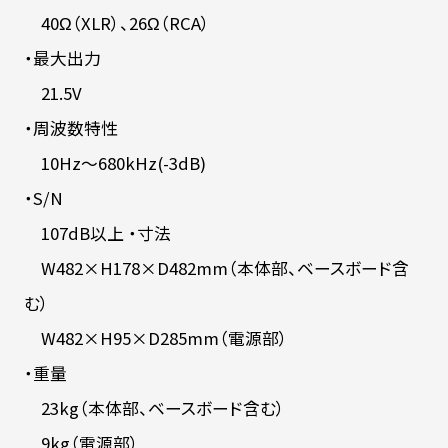
40Ω（XLR）、26Ω（RCA）
・最大出力
21.5V
・周波数特性
10Hz～680kHz(-3dB)
・S/N
107dB以上 ・寸法
W482×H178×D482mm（本体部、ベースボード含
む）
W482×H95×D285mm（電源部）
・重量
23kg（本体部、ベースボード含む）
9kg（電源部）